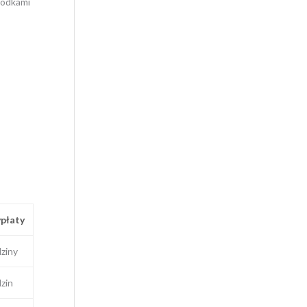
rodkami
płaty
ziny
zin