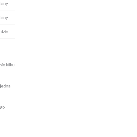
ziny
ziny
odzin
ie kilku
 jedną
 go