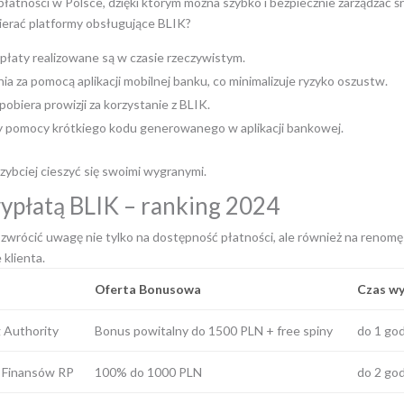
łatności w Polsce, dzięki którym można szybko i bezpiecznie zarządzać ś
bierać platformy obsługujące BLIK?
płaty realizowane są w czasie rzeczywistym.
ia za pomocą aplikacji mobilnej banku, co minimalizuje ryzyko oszustw.
obiera prowizji za korzystanie z BLIK.
zy pomocy krótkiego kodu generowanego w aplikacji bankowej.
zybciej cieszyć się swoimi wygranymi.
wypłatą BLIK – ranking 2024
wrócić uwagę nie tylko na dostępność płatności, ale również na renomę
 klienta.
Oferta Bonusowa
Czas wy
 Authority
Bonus powitalny do 1500 PLN + free spiny
do 1 god
 Finansów RP
100% do 1000 PLN
do 2 god