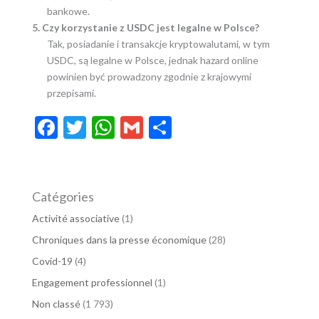
bankowe.
5. Czy korzystanie z USDC jest legalne w Polsce?
Tak, posiadanie i transakcje kryptowalutami, w tym
USDC, są legalne w Polsce, jednak hazard online
powinien być prowadzony zgodnie z krajowymi
przepisami.
F
T
W
G
P
ac
w
h
m
ar
e
itt
at
ai
ta
b
er
s
l
g
Catégories
o
A
er
Activité associative
(1)
o
p
Chroniques dans la presse économique
(28)
k
p
Covid-19
(4)
Engagement professionnel
(1)
Non classé
(1 793)