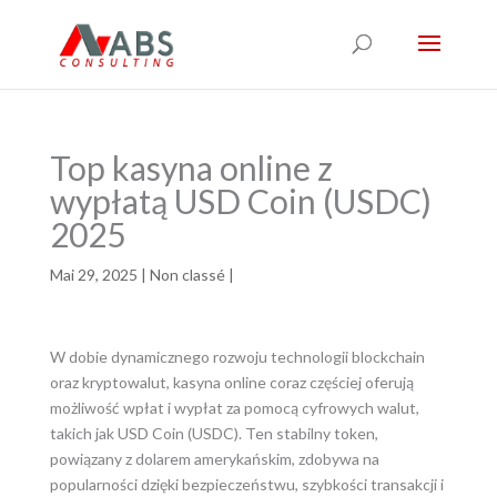
Top kasyna online z
wypłatą USD Coin (USDC)
2025
Mai 29, 2025
|
Non classé
|
W dobie dynamicznego rozwoju technologii blockchain
oraz kryptowalut, kasyna online coraz częściej oferują
możliwość wpłat i wypłat za pomocą cyfrowych walut,
takich jak USD Coin (USDC). Ten stabilny token,
powiązany z dolarem amerykańskim, zdobywa na
popularności dzięki bezpieczeństwu, szybkości transakcji i