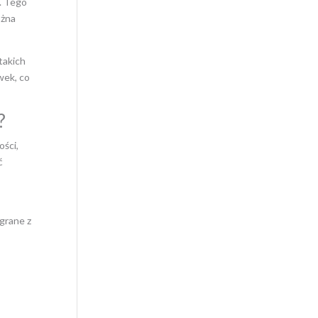
. Tego
ożna
takich
wek, co
?
ości,
ć
grane z