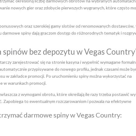
otrzymać określoną liczbę darmowych obrotów na wybranych automatach
anie nowych gier oraz zdobycie pierwszych wygranych, które często m
t bonusowych oraz szerokiej gamy slotów od renomowanych dostawców, 
mu darmowe spiny dają graczom dostęp do różnorodnych tematyk i rozgry
h spinów bez depozytu w Vegas Country
rczy zarejestrować się na stronie kasyna i wypełnić wymagane formaln
ą automatycznie przypisywane do nowego profilu, jednak czasami może by
usu w zakładce promocji. Po uruchomieniu spiny można wykorzystać na
ne w warunkach promocji.
właszcza z wymogami obrotu, które określają ile razy trzeba postawić wy
ć. Zapobiega to ewentualnym rozczarowaniom i pozwala na efektywne
otrzymać darmowe spiny w Vegas Country: