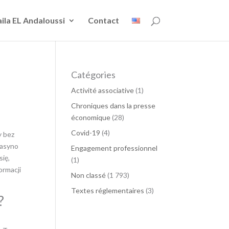
ila EL Andaloussi
Contact
Catégories
Activité associative
(1)
Chroniques dans la presse
économique
(28)
Covid-19
(4)
y bez
kasyno
Engagement professionnel
się,
(1)
ormacji
Non classé
(1 793)
Textes réglementaires
(3)
?