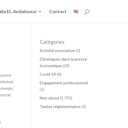
ila EL Andaloussi
Contact
Catégories
Activité associative
(1)
Chroniques dans la presse
économique
(28)
Covid-19
(4)
onusowe
 Velobet
Engagement professionnel
nsowego.
(1)
rzystać
Non classé
(1 793)
Textes réglementaires
(3)
z