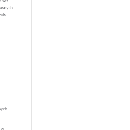
y bez
łasnych
polu
nych
y w