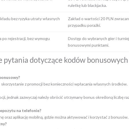
ruletkę lub blackjacka.
kładu bez ryzyka utraty własnych
Zakład o wartości 20 PLN zwraca
przypadku porażki.
a po rejestracji, bez wymogu
Dostęp do wybranych gier i turnie
bonusowymi punktami.
e pytania dotyczące kodów bonusowych
 bonusowy?
 skorzystanie z promocji bez konieczności wpłacania własnych środków.
ji, jednak zazwyczaj należy obrócić otrzymany bonus określoną liczbę raz
epozytu na telefonie?
nę oraz aplikację mobilną, gdzie można aktywować i korzystać z bonusów.
żny?