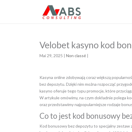
Velobet kasyno kod bo
Mai 29, 2025
|
Non classé
|
Kasyna online zdobywają coraz większą popularno
bez depozytu. Dzięki nim można rozpocząć przygod
kasyno oferuje tego typu promocje, które przycią
W artykule omówimy, na czym dokładnie polega kod 
oraz przedstawimy najpopularniejsze rodzaje bon
Co to jest kod bonusowy be
Kod bonusowy bez depozytu to specjalny zestaw 