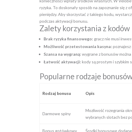
konieczności wpłaty środków własnych. W Velobet
ryzyka. To doskonały sposób na zapoznanie się z 
pieniędzy. Aby skorzystać z takiego kodu, wystarc
podczas aktywacji bonusu.
Zalety korzystania z kodó
Brak ryzyka finansowego:
gracz nie musi inwes
Możliwość przetestowania kasyna:
poznajesz i
Szansa na wygraną:
wygrane z bonusów można c
Łatwość aktywacji:
kody są prostym i szybkim 
Popularne rodzaje bonusów
Rodzaj bonusu
Opis
Mozliwość rozegrania okr
Darmowe spiny
wybranych slotach bez p
Bonus gotówkowy
Środki bonusowe dodane 