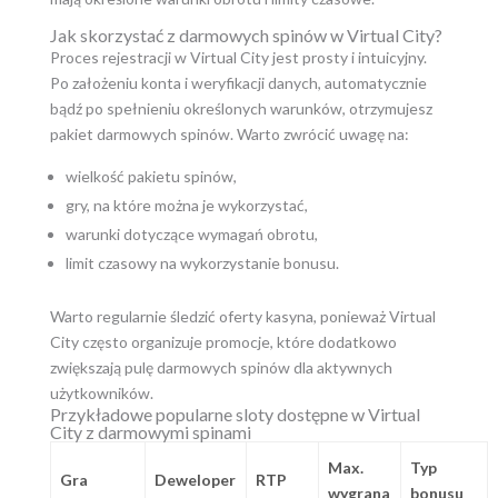
Jak skorzystać z darmowych spinów w Virtual City?
Proces rejestracji w Virtual City jest prosty i intuicyjny.
Po założeniu konta i weryfikacji danych, automatycznie
bądź po spełnieniu określonych warunków, otrzymujesz
pakiet darmowych spinów. Warto zwrócić uwagę na:
wielkość pakietu spinów,
gry, na które można je wykorzystać,
warunki dotyczące wymagań obrotu,
limit czasowy na wykorzystanie bonusu.
Warto regularnie śledzić oferty kasyna, ponieważ Virtual
City często organizuje promocje, które dodatkowo
zwiększają pulę darmowych spinów dla aktywnych
użytkowników.
Przykładowe popularne sloty dostępne w Virtual
City z darmowymi spinami
Max.
Typ
Gra
Deweloper
RTP
wygrana
bonusu