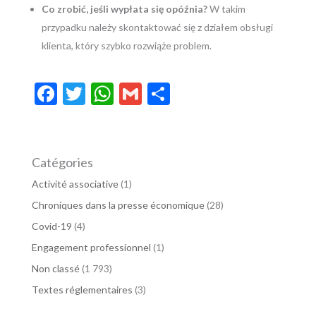
Co zrobić, jeśli wypłata się opóźnia?
W takim
przypadku należy skontaktować się z działem obsługi
klienta, który szybko rozwiąże problem.
F
T
W
G
P
ac
w
h
m
ar
e
itt
at
ai
ta
b
er
s
l
g
Catégories
o
A
er
Activité associative
(1)
o
p
Chroniques dans la presse économique
(28)
k
p
Covid-19
(4)
Engagement professionnel
(1)
Non classé
(1 793)
Textes réglementaires
(3)