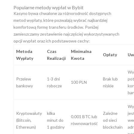
Popularne metody wypłat w Bybit
Kasyno bywa chwalone za różnorodność dostępnych
metod wypłaty, które pozwalają wybrać najbardziej
komfortową formę transferu środków. Poniżej
zamieszczamy zestawienie najczęściej wykorzystywanych
opcji wypłat oraz ich podstawowe cechy:
Metoda
Czas
Minimalna
Opłaty
Uw
Wypłaty
Realizacji
Kwota
Wy
Przelew
1-3 dni
Brak lub
pot
100 PLN
bankowy
robocze
niskie
ko
ba
Wy
Kryptowaluty
kilka
Zależne
jes
0.001 BTC lub
(Bitcoin,
minut do
od sieci
wer
równowartość
Ethereum)
1 godziny
blockchain
ad
por