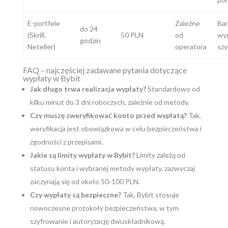
E-portfele
Zależne
Ba
do 24
(Skrill,
50 PLN
od
wy
godzin
Neteller)
operatora
szy
FAQ – najczęściej zadawane pytania dotyczące
wypłaty w Bybit
Jak długo trwa realizacja wypłaty?
Standardowo od
kilku minut do 3 dni roboczych, zależnie od metody.
Czy muszę zweryfikować konto przed wypłatą?
Tak,
weryfikacja jest obowiązkowa w celu bezpieczeństwa i
zgodności z przepisami.
Jakie są limity wypłaty w Bybit?
Limity zależą od
statusu konta i wybranej metody wypłaty, zazwyczaj
zaczynają się od około 50-100 PLN.
Czy wypłaty są bezpieczne?
Tak, Bybit stosuje
nowoczesne protokoły bezpieczeństwa, w tym
szyfrowanie i autoryzację dwuskładnikową.