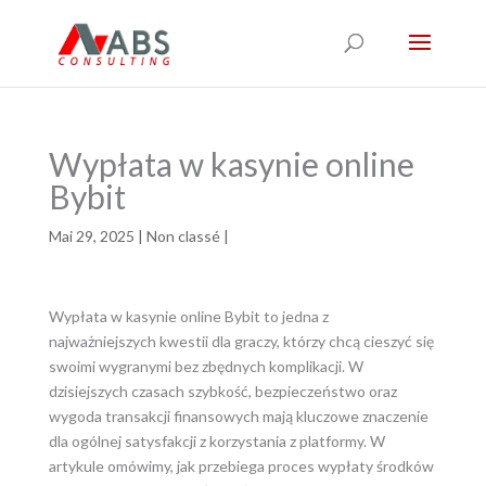
Wypłata w kasynie online
Bybit
Mai 29, 2025
|
Non classé
|
Wypłata w kasynie online Bybit to jedna z
najważniejszych kwestii dla graczy, którzy chcą cieszyć się
swoimi wygranymi bez zbędnych komplikacji. W
dzisiejszych czasach szybkość, bezpieczeństwo oraz
wygoda transakcji finansowych mają kluczowe znaczenie
dla ogólnej satysfakcji z korzystania z platformy. W
artykule omówimy, jak przebiega proces wypłaty środków