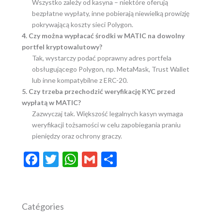
Wszystko zależy od kasyna – niektóre oferują
bezpłatne wypłaty, inne pobierają niewielką prowizję
pokrywającą koszty sieci Polygon.
4. Czy można wypłacać środki w MATIC na dowolny
portfel kryptowalutowy?
Tak, wystarczy podać poprawny adres portfela
obsługującego Polygon, np. MetaMask, Trust Wallet
lub inne kompatybilne z ERC-20.
5. Czy trzeba przechodzić weryfikację KYC przed
wypłatą w MATIC?
Zazwyczaj tak. Większość legalnych kasyn wymaga
weryfikacji tożsamości w celu zapobiegania praniu
pieniędzy oraz ochrony graczy.
F
T
W
G
P
ac
w
h
m
ar
e
itt
at
ai
ta
b
er
s
l
g
Catégories