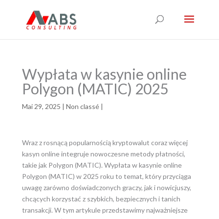
Wypłata w kasynie online
Polygon (MATIC) 2025
Mai 29, 2025
|
Non classé
|
Wraz z rosnącą popularnością kryptowalut coraz więcej
kasyn online integruje nowoczesne metody płatności,
takie jak Polygon (MATIC). Wypłata w kasynie online
Polygon (MATIC) w 2025 roku to temat, który przyciąga
uwagę zarówno doświadczonych graczy, jak i nowicjuszy,
chcących korzystać z szybkich, bezpiecznych i tanich
transakcji. W tym artykule przedstawimy najważniejsze