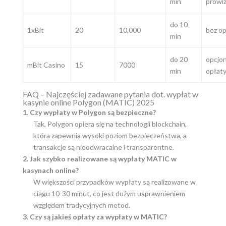
min
prowiz
do 10
1xBit
20
10,000
bez op
min
do 20
opcjo
mBit Casino
15
7000
min
opłat
FAQ – Najczęściej zadawane pytania dot. wypłat w
kasynie online Polygon (MATIC) 2025
1. Czy wypłaty w Polygon są bezpieczne?
Tak, Polygon opiera się na technologii blockchain,
która zapewnia wysoki poziom bezpieczeństwa, a
transakcje są nieodwracalne i transparentne.
2. Jak szybko realizowane są wypłaty MATIC w
kasynach online?
W większości przypadków wypłaty są realizowane w
ciągu 10-30 minut, co jest dużym usprawnieniem
względem tradycyjnych metod.
3. Czy są jakieś opłaty za wypłaty w MATIC?