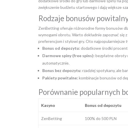
dodatkowe środki do gry lub darmowe spiny na po
zwiększenie budżetu startowego i dają większe sz
Rodzaje bonusów powitaln
ZenBetting oferuje różnorodne formy bonusów dla
wymogami obrotu. Warto dokładnie zapoznać się z
preferencjom i stylowi gry. Oto najpopularniejsz
Bonus od depozytu:
dodatkowe środki procent
Darmowe spiny (free spins):
bezpłatne obroty 
automatycznie.
Bonus bez depozytu:
rzadziej spotykany, ale ba
Pakiety powitalne:
kombinacje bonusów od depo
Porównanie popularnych b
Kasyno
Bonus od depozytu
ZenBetting
100% do 500 PLN